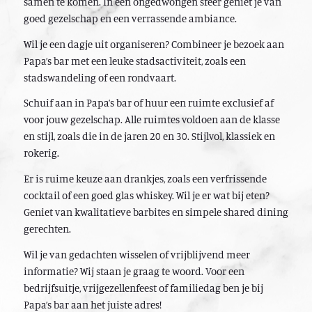
samen te komen. In een ongedwongen sfeer geniet je van
goed gezelschap en een verrassende ambiance.
Wil je een dagje uit organiseren? Combineer je bezoek aan
Papa’s bar met een leuke stadsactiviteit, zoals een
stadswandeling of een rondvaart.
Schuif aan in Papa’s bar of huur een ruimte exclusief af
voor jouw gezelschap. Alle ruimtes voldoen aan de klasse
en stijl, zoals die in de jaren 20 en 30. Stijlvol, klassiek en
rokerig.
Er is ruime keuze aan drankjes, zoals een verfrissende
cocktail of een goed glas whiskey. Wil je er wat bij eten?
Geniet van kwalitatieve barbites en simpele shared dining
gerechten.
Wil je van gedachten wisselen of vrijblijvend meer
informatie? Wij staan je graag te woord. Voor een
bedrijfsuitje, vrijgezellenfeest of familiedag ben je bij
Papa’s bar aan het juiste adres!