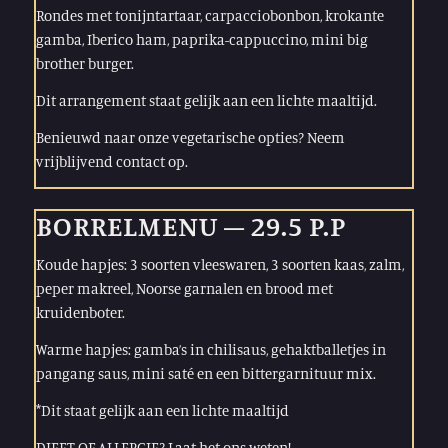
Rondes met tonijntartaar, carpacciobonbon, krokante
gamba, Iberico ham, paprika-cappuccino, mini big
brother burger.
Dit arrangement staat gelijk aan een lichte maaltijd.
Benieuwd naar onze vegetarische opties? Neem
vrijblijvend contact op.
BORRELMENU – 29.5 P.P
Koude hapjes: 3 soorten vleeswaren, 3 soorten kaas, zalm,
peper makreel, Noorse garnalen en brood met
kruidenboter.
Warme hapjes: gamba’s in chilisaus, gehaktballetjes in
pangang saus, mini saté en een bittergarnituur mix.
*Dit staat gelijk aan een lichte maaltijd
DIEET OF ALLERGIE? Laat het ons weten!